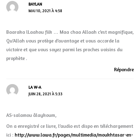
BAYLAN
MAI 10, 2021 À 4:58
Baaraka lLaahou fiik … Maa chaa Allaah c’est magnifique,
Qu’Allah vous protège d’avantage et vous accorde la
victoire et que vous soyez parmi les proches voisins du
prophète .
Répondre
LA W-A
JUIN 28, 2021 À 5:33
AS-salamou âlaykoum,
On a enregistré ce livre, l’audio est dispo en téléchargement
ici :
http://www.lawa.fr/pages/multimedia/moukhtasar-en-