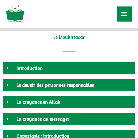
Aller
Me
au
pri
contenu
Le Moukhtasar
Introduction
Le devoir des personnes responsables
La croyance en Allah
La croyance au messager
L'apostasie : introduction